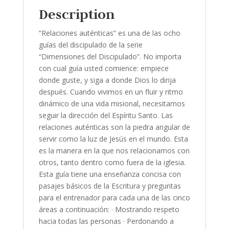
Serie
Description
Dimensiones
del
“Relaciones auténticas” es una de las ocho
Discipulado
guías del discipulado de la serie
de
“Dimensiones del Discipulado”. No importa
la
con cual guía usted comience: empiece
Vina
donde guste, y siga a donde Dios lo dirija
(Volume
después. Cuando vivimos en un fluir y ritmo
7)
dinámico de una vida misional, necesitamos
(Spanish
seguir la dirección del Espíritu Santo. Las
Edition)
relaciones auténticas son la piedra angular de
quantity
servir como la luz de Jesús en el mundo. Esta
es la manera en la que nos relacionamos con
otros, tanto dentro como fuera de la iglesia.
Esta guía tiene una enseñanza concisa con
pasajes básicos de la Escritura y preguntas
para el entrenador para cada una de las cinco
áreas a continuación: · Mostrando respeto
hacia todas las personas · Perdonando a