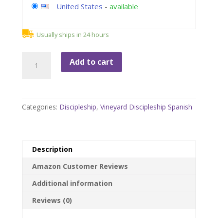
United States
-
available
Usually ships in 24 hours
Relaciones
Add to cart
Autenticas:Participando
con
otras
personas
Categories:
Discipleship
,
Vineyard Discipleship Spanish
en
maneras
que
reflejan
Description
el
Amazon Customer Reviews
corazon
de
Additional information
Dios
Reviews (0)
hacia
ellos: