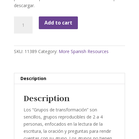
descargar.
Grupos
Add to cart
de
Transformación
de
Vida
SKU:
11389
Category:
More Spanish Resources
(GTV)
quantity
Description
Description
Los “Grupos de transformación” son
sencillos, grupos reproducibles de 2 a 4
personas, enfocados en la lectura de la
escritura, la oración y preguntas para rendir
cuentas con su grupo. Los grupos no tienen